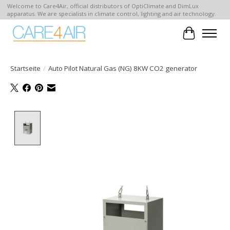
Welcome to Care4Air, official distributors of OptiClimate and DimLux
apparatus. We are specialists in climate control, lighting and air technology.
Ihr Waren
Startseite
/
Auto Pilot Natural Gas (NG) 8KW CO2 generator
Product image slideshow Items