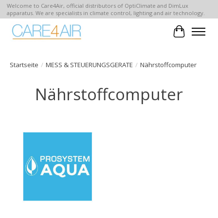
Welcome to Care4Air, official distributors of OptiClimate and DimLux
apparatus. We are specialists in climate control, lighting and air technology.
Ihr Waren
Startseite
/
MESS & STEUERUNGSGERATE
/
Nährstoffcomputer
Nährstoffcomputer