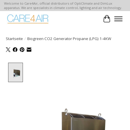
Welcome to Care4Air, official distributors of OptiClimate and DimLux
apparatus. We are specialists in climate control, lighting and air technology.
Ihr Waren
Startseite
/
Biogreen CO2 Generator Propane (LPG) 1-4KW
Product image slideshow Items