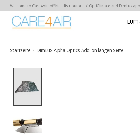
Welcome to Care4Air, official distributors of OptiClimate and DimLux appar
LUFT
Startseite
/
DimLux Alpha Optics Add-on langen Seite
Product image slideshow Items