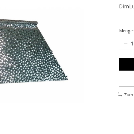
DimLu
Menge:
Zum 