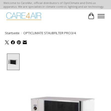
Welcome to Care4Air, official distributors of OptiClimate and DimLux
apparatus. We are specialists in climate control, lighting and air technology.
Ihr Waren
Startseite
/
OPTICLIMATE STAUBFILTER PRO3/4
Product image slideshow Items