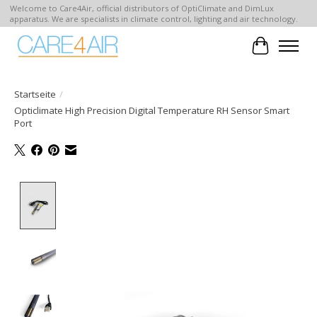
Welcome to Care4Air, official distributors of OptiClimate and DimLux
apparatus. We are specialists in climate control, lighting and air technology.
Ihr Waren
Startseite
/
Opticlimate High Precision Digital Temperature RH Sensor Smart
Port
Product image slideshow Items