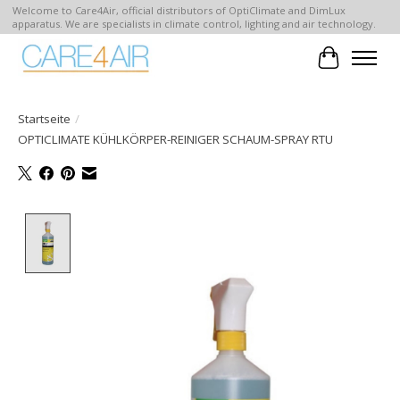
Welcome to Care4Air, official distributors of OptiClimate and DimLux
apparatus. We are specialists in climate control, lighting and air technology.
Ihr Waren
Startseite
/
OPTICLIMATE KÜHLKÖRPER-REINIGER SCHAUM-SPRAY RTU
Product image slideshow Items