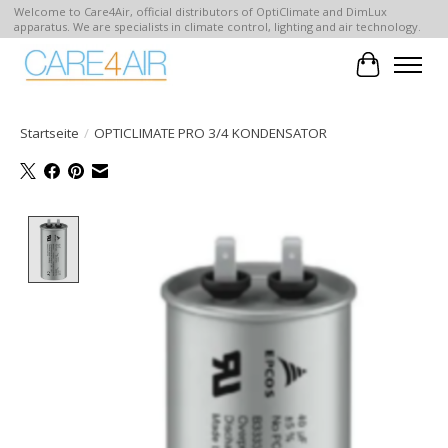
Welcome to Care4Air, official distributors of OptiClimate and DimLux
apparatus. We are specialists in climate control, lighting and air technology.
Ihr Waren
Startseite
/
OPTICLIMATE PRO 3/4 KONDENSATOR
Product image slideshow Items