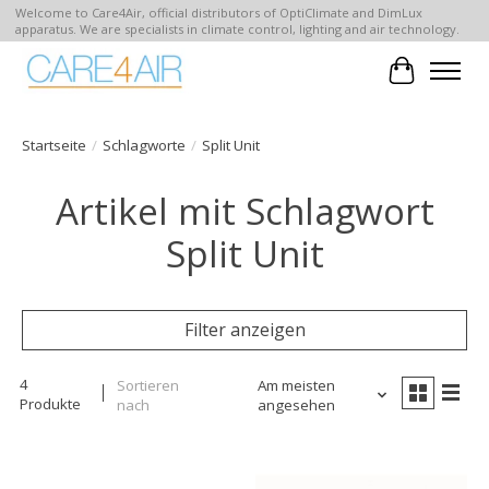
Welcome to Care4Air, official distributors of OptiClimate and DimLux
apparatus. We are specialists in climate control, lighting and air technology.
Ihr Waren
Startseite
/
Schlagworte
/
Split Unit
Artikel mit Schlagwort
Split Unit
Filter anzeigen
4
Sortieren
Am meisten
Produkte
nach
angesehen