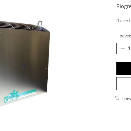
Biogr
(Levert
Hoeveel
Toev