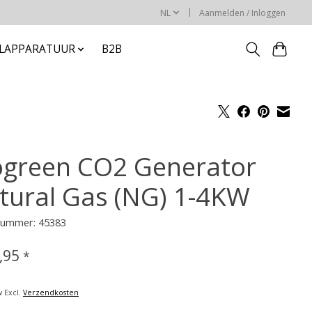
NL
Aanmelden / Inloggen
ELAPPARATUUR
B2B
ogreen CO2 Generator
tural Gas (NG) 1-4KW
lnummer: 45383
,95
*
w Excl.
Verzendkosten