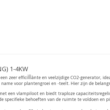
NG) 1-4KW
n zeer efficiÌÎÌànte en veelzijdige CO2-generator, ide
name voor plantengroei en -teelt. Hier zijn de belang
 met een vlampiloot en biedt traploze capaciteitsrege
 specifieke behoeften van de ruimte te voldoen en pie