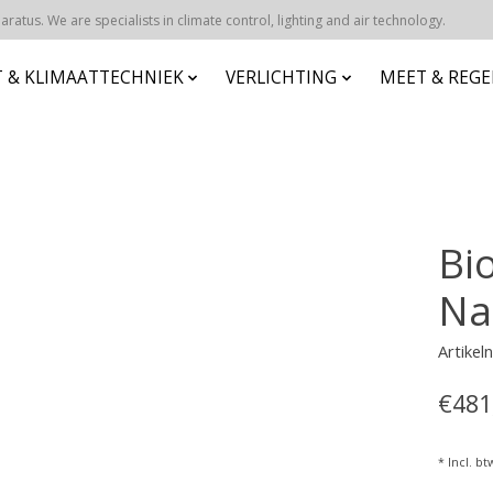
atus. We are specialists in climate control, lighting and air technology.
 & KLIMAATTECHNIEK
VERLICHTING
MEET & REG
Bi
Na
Artike
€481
* Incl. bt