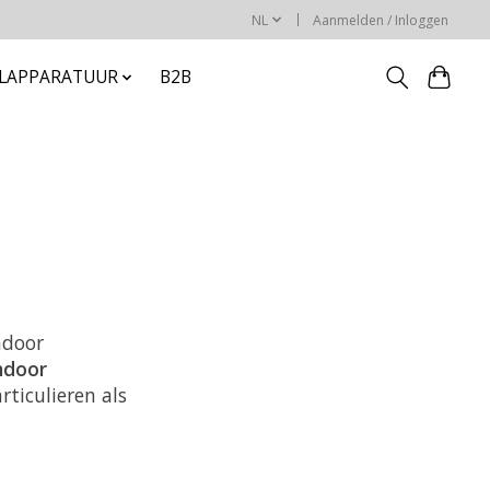
NL
Aanmelden / Inloggen
ELAPPARATUUR
B2B
ndoor
ndoor
ticulieren als