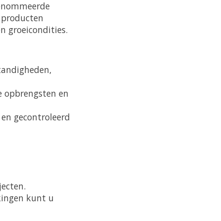
renommeerde
 producten
 groeicondities.
tandigheden,
e opbrengsten en
 en gecontroleerd
ecten.
kingen kunt u