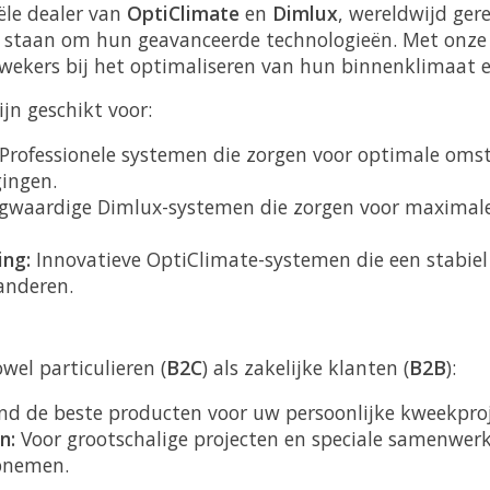
iële dealer van
OptiClimate
en
Dimlux
, wereldwijd ge
 staan om hun geavanceerde technologieën. Met onze
ekers bij het optimaliseren van hun binnenklimaat en
jn geschikt voor:
Professionele systemen die zorgen voor optimale oms
ingen.
waardige Dimlux-systemen die zorgen voor maximal
ing:
Innovatieve OptiClimate-systemen die een stabiel
anderen.
wel particulieren (
B2C
) als zakelijke klanten (
B2B
):
nd de beste producten voor uw persoonlijke kweekproj
n:
Voor grootschalige projecten en speciale samenwer
pnemen.