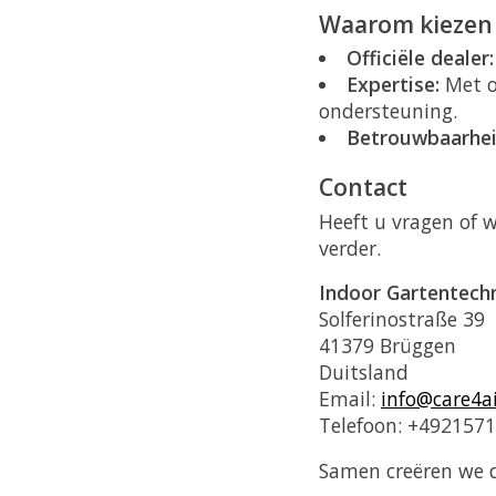
Waarom kiezen 
Officiële dealer:
Expertise:
Met on
ondersteuning.
Betrouwbaarhei
Contact
Heeft u vragen of 
verder.
Indoor Gartentec
Solferinostraße 39
41379 Brüggen
Duitsland
Email:
info@care4ai
Telefoon: +492157
Samen creëren we d