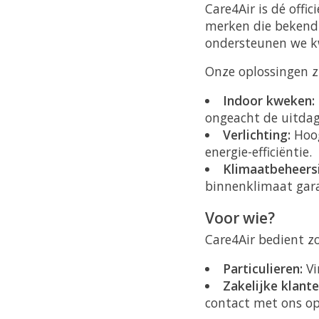
Care4Air is dé offic
merken die bekend
ondersteunen we kw
Onze oplossingen zi
Indoor kweken:
ongeacht de uitdag
Verlichting:
Hoog
energie-efficiëntie.
Klimaatbeheers
binnenklimaat gar
Voor wie?
Care4Air bedient zo
Particulieren:
Vi
Zakelijke klante
contact met ons o