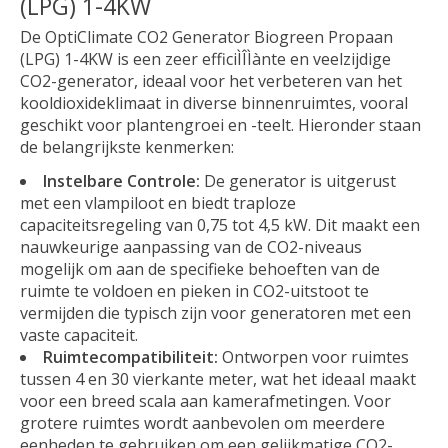
(LPG) 1-4KW
De OptiClimate CO2 Generator Biogreen Propaan
(LPG) 1-4KW is een zeer efficiÌÎÌànte en veelzijdige
CO2-generator, ideaal voor het verbeteren van het
kooldioxideklimaat in diverse binnenruimtes, vooral
geschikt voor plantengroei en -teelt. Hieronder staan
de belangrijkste kenmerken:
Instelbare Controle:
De generator is uitgerust
met een vlampiloot en biedt traploze
capaciteitsregeling van 0,75 tot 4,5 kW. Dit maakt een
nauwkeurige aanpassing van de CO2-niveaus
mogelijk om aan de specifieke behoeften van de
ruimte te voldoen en pieken in CO2-uitstoot te
vermijden die typisch zijn voor generatoren met een
vaste capaciteit.
Ruimtecompatibiliteit:
Ontworpen voor ruimtes
tussen 4 en 30 vierkante meter, wat het ideaal maakt
voor een breed scala aan kamerafmetingen. Voor
grotere ruimtes wordt aanbevolen om meerdere
eenheden te gebruiken om een gelijkmatige CO2-