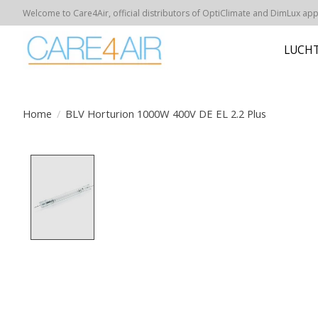
Welcome to Care4Air, official distributors of OptiClimate and DimLux appar
LUCHT
Home
/
BLV Horturion 1000W 400V DE EL 2.2 Plus
Product image slideshow Items