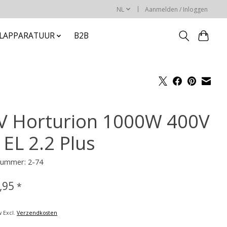
NL
Aanmelden / Inloggen
ELAPPARATUUR
B2B
V Horturion 1000W 400V
 EL 2.2 Plus
nummer: 2-74
,95
*
w Excl.
Verzendkosten