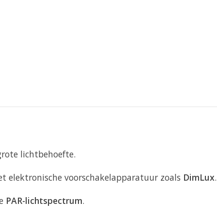
rote lichtbehoefte.
et elektronische voorschakelapparatuur zoals
DimLux
.
ge
PAR-lichtspectrum
.