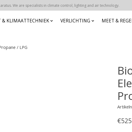
atus. We are specialists in climate control, lighting and air technology.
 & KLIMAATTECHNIEK
VERLICHTING
MEET & REG
 Propane / LPG
Bi
Ele
Pr
Artike
€525