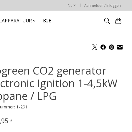
NL
Aanmelden / Inloggen
ELAPPARATUUR
B2B
ogreen CO2 generator
ctronic Ignition 1-4,5kW
opane / LPG
lnummer: 1-291
,95
*