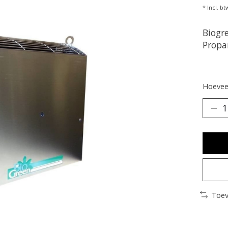
* Incl. bt
Biogr
Propa
Hoeveel
Toev