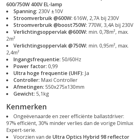
600/750W 400V EL-lamp
Spanning:
230V ±10V
Stroomverbruik @600W:
616W, 2,7A bij 230V
Stroomverbruik @boost750W:
770W, 3,4A bij 230V
Verlichtingsoppervlak @600W:
min. 0,78m², max.
2m²
Verlichtingsoppervlak @750W:
min. 0,95m², max.
2,4m²
Ingangsfrequentie:
50/60Hz
Power factor:
0,99
Ultra hoge frequentie (UHF):
Ja
Controller:
Maxi Controller
Afmetingen:
550x275x130mm
Gewicht:
5,1kg
Kenmerken
Ongeëvenaarde en zeer efficiënte ballastdriver:
97% efficiënt, 30% minder verlies dan de vorige Dimlux
Expert-serie.
Voorzien van de
Ultra Optics Hybrid 98 reflector