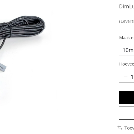
DimLu
(Levert
Maak e
Hoeveel
Toev