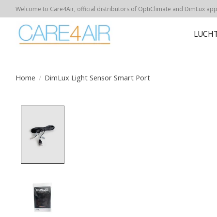
Welcome to Care4Air, official distributors of OptiClimate and DimLux appar
LUCHT
Home
/
DimLux Light Sensor Smart Port
Product image slideshow Items