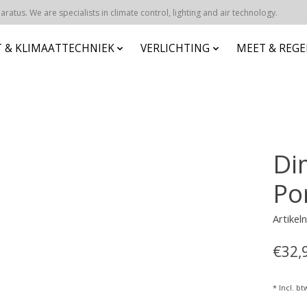
atus. We are specialists in climate control, lighting and air technology.
 & KLIMAATTECHNIEK
VERLICHTING
MEET & REG
Di
Po
Artike
€32,
* Incl. bt