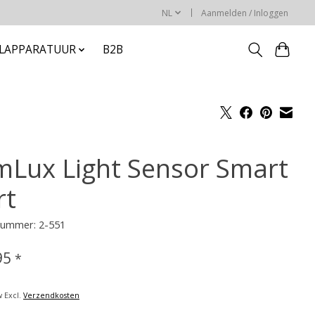
NL
Aanmelden / Inloggen
ELAPPARATUUR
B2B
mLux Light Sensor Smart
rt
lnummer: 2-551
95
*
w Excl.
Verzendkosten