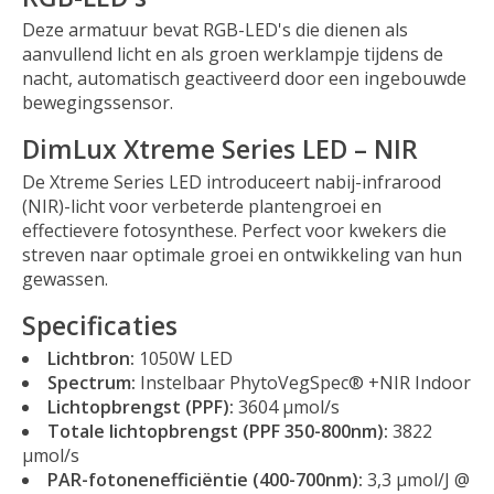
Deze armatuur bevat RGB-LED's die dienen als
aanvullend licht en als groen werklampje tijdens de
nacht, automatisch geactiveerd door een ingebouwde
bewegingssensor.
DimLux Xtreme Series LED – NIR
De Xtreme Series LED introduceert nabij-infrarood
(NIR)-licht voor verbeterde plantengroei en
effectievere fotosynthese. Perfect voor kwekers die
streven naar optimale groei en ontwikkeling van hun
gewassen.
Specificaties
Lichtbron:
1050W LED
Spectrum:
Instelbaar PhytoVegSpec® +NIR Indoor
Lichtopbrengst (PPF):
3604 µmol/s
Totale lichtopbrengst (PPF 350-800nm):
3822
µmol/s
PAR-fotonenefficiëntie (400-700nm):
3,3 µmol/J @