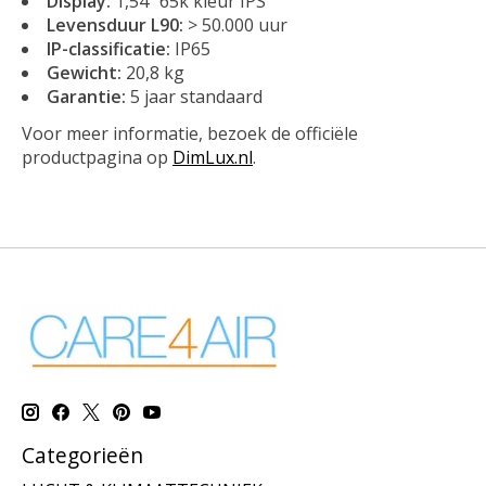
Display:
1,54” 65k kleur IPS
Levensduur L90:
> 50.000 uur
IP-classificatie:
IP65
Gewicht:
20,8 kg
Garantie:
5 jaar standaard
Voor meer informatie, bezoek de officiële
productpagina op
DimLux.nl
.
Categorieën