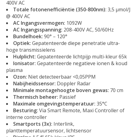
400V AC
Totale fotonenefficiëntie (350-800nm):
3,5 µmol/J
@ 400V AC
AC Ingangsvermogen:
1092W
AC Ingangsspanning:
208-400V AC, 50/60Hz
Bundelhoek:
90° – 120°
Optiek:
Gepatenteerde diepe penetratie ultra-
hoge transmissielens
Hulplicht:
Gepatenteerde lichtpijp multi-kleur 65k
Ionisator:
Gepatenteerde negatieve ionen & koud
plasma
Ozon:
Niet detecteerbaar <0,05PPM
Nabijheidssensor:
Doppler Radar
Minimale montagehoogte boven gewas:
70 cm
Thermisch beheer:
Passief
Maximale omgevingstemperatuur:
35°C
Besturing:
Via Smart Remote, Maxi Controller of
interne controller
Smartports (3x):
Interlink,
planttemperatuursensor, lichtsensor