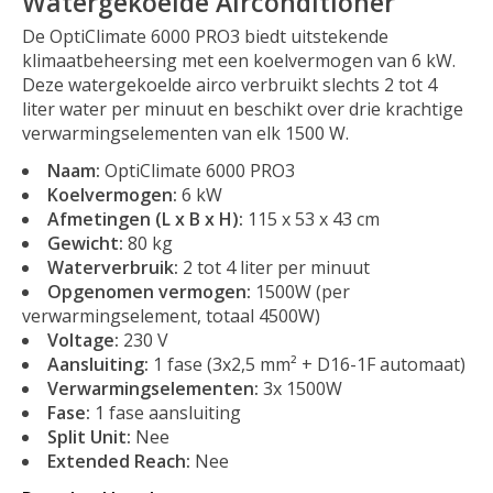
Watergekoelde Airconditioner
De OptiClimate 6000 PRO3 biedt uitstekende
klimaatbeheersing met een koelvermogen van 6 kW.
Deze watergekoelde airco verbruikt slechts 2 tot 4
liter water per minuut en beschikt over drie krachtige
verwarmingselementen van elk 1500 W.
Naam:
OptiClimate 6000 PRO3
Koelvermogen:
6 kW
Afmetingen (L x B x H):
115 x 53 x 43 cm
Gewicht:
80 kg
Waterverbruik:
2 tot 4 liter per minuut
Opgenomen vermogen:
1500W (per
verwarmingselement, totaal 4500W)
Voltage:
230 V
Aansluiting:
1 fase (3x2,5 mm² + D16-1F automaat)
Verwarmingselementen:
3x 1500W
Fase:
1 fase aansluiting
Split Unit:
Nee
Extended Reach:
Nee