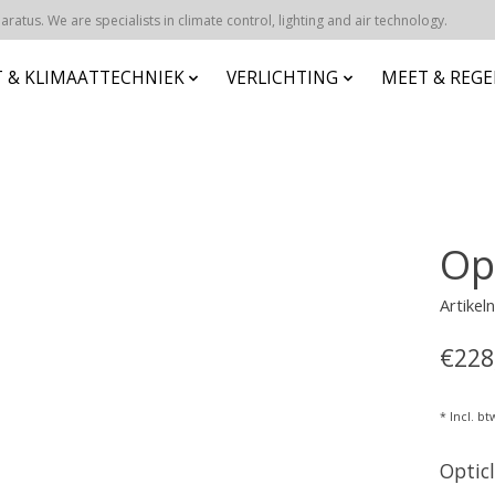
atus. We are specialists in climate control, lighting and air technology.
 & KLIMAATTECHNIEK
VERLICHTING
MEET & REG
Op
Artike
€228
* Incl. bt
Optic