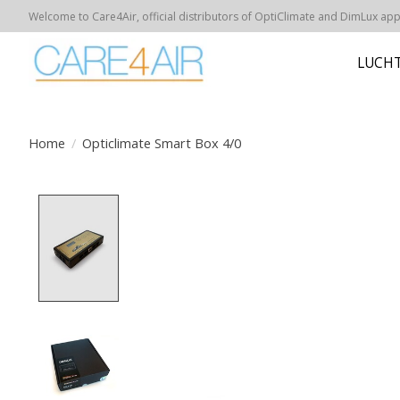
Welcome to Care4Air, official distributors of OptiClimate and DimLux appar
LUCHT
Home
/
Opticlimate Smart Box 4/0
Product image slideshow Items