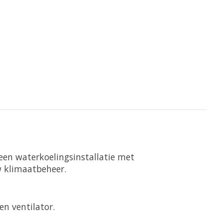
een waterkoelingsinstallatie met
w klimaatbeheer.
n ventilator.